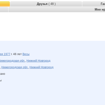
Друзья
( 48 )
Га
Мне н
бря
1977
г. 48 лет
Весы
ижегородская обл.
,
Нижний Новгород
,
Нижегородская обл.
,
Нижний Новгород
зано
ны