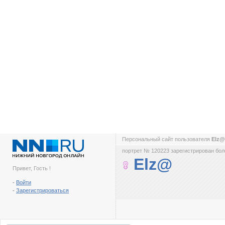
Персональный сайт пользователя
Elz
портрет № 120223 зарегистрирован боле
Elz@
Привет, Гость !
-
Войти
-
Зарегистрироваться