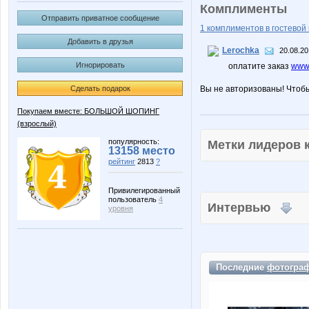
Комплименты
Отправить приватное сообщение
1 комплиментов в гостевой 
Добавить в друзья
Lerochka
20.08.20
Игнорировать
оплатите заказ
www.
Сделать подарок
Вы не авторизованы! Чтоб
Покупаем вместе: БОЛЬШОЙ ШОПИНГ
(взрослый)
популярность:
Метки лидеров
13158 место
рейтинг
2813
?
Привилегированный
пользователь
4
Интервью
уровня
Последние
фотогра