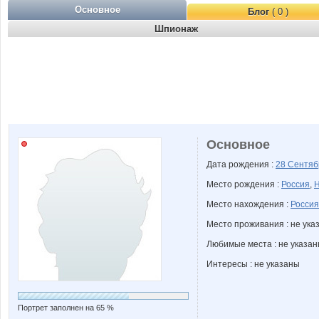
Основное
Блог
( 0 )
Шпионаж
Основное
Дата рождения :
28 Сентя
Место рождения :
Россия
,
Н
Место нахождения :
Россия
Место проживания : не ука
Любимые места : не указа
Интересы : не указаны
Портрет заполнен на 65 %