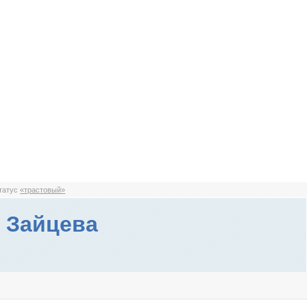
статус
«трастовый»
 Зайцева