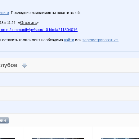
книге
. Последние комплименты посетителей:
«
Ответить
»
18 в 11:24
nn.ru/community/pv/sbor/...0.html#211804016
ы оставить комплимент необходимо
войти
или
зарегистрироваться
 клубов
фии